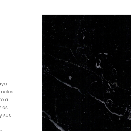
aya
rmoles
to a
Y es
y sus