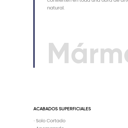
convierten en toda una obra de art
natural.
Márm
ACABADOS SUPERFICIALES
· Solo Cortado