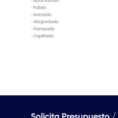
· Apomazado
· Pulido
· Arenado
· Abujardado
· Flameado
· Cepillado
Solicita Presupuesto
/ 