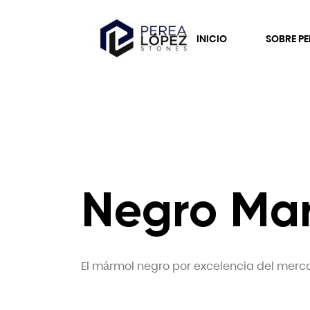
INICIO
SOBRE PE
Negro Ma
El mármol negro por excelencia del merc