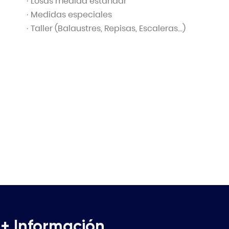
· Losas medida estandar
· Medidas especiales
· Taller (Balaustres, Repisas, Escaleras...)
+ Información