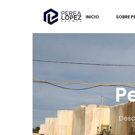
INICIO
SOBRE P
P
Desc