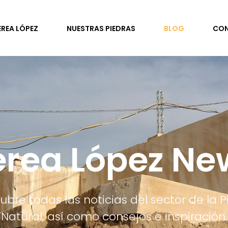
EREA LÓPEZ
NUESTRAS PIEDRAS
BLOG
CO
erea López Ne
ubre todas las noticias del sector de la P
Natural, así como consejos e inspiración.