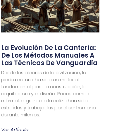
La Evolución De La Cantería:
De Los Métodos Manuales A
Las Técnicas De Vanguardia
Desde los albores de la civilización, la
piedra natural ha sido un material
fundamental para la construcción, la
arquitectura y el diseño. Rocas como el
mármol, el granito o la caliza han sido
extraídas y trabajadas por el ser humano
durante milenios.
Ver Artículo