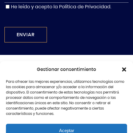
He leído y acepto la
Política de Privacidad
.
ENVIAR
Gestionar consentimiento
Para ofrecer las mejores experiencias, utilizamos tecnologías como
+34 966 97 01 00
las cookies para almacenar y/o acceder a la información del
dispositivo. El consentimiento de estas tecnologías nos permitirá
© Perea López Stones
procesar datos como el comportamiento de navegación o las
Todos los derechos Reservados
identificaciones únicas en este sitio. No consentir o retirar el
consentimiento, puede afectar negativamente a ciertas
características y funciones.
Términos y Condiciones
Política de Privacidad
Política de cookies (UE)
Aceptar