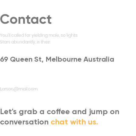
Contact
You'll called for yielding male, so lights
Stars abundantly, is their.
69 Queen St, Melbourne Australia
(+706) 898-0751
Larson@mail.com
Let's grab a coffee and jump on
conversation
chat with us.